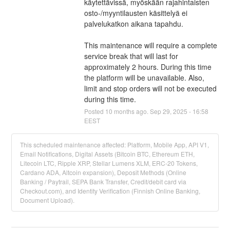
käytettävissä, myöskään rajahintaisten 
osto-/myyntilausten käsittelyä ei 
palvelukatkon aikana tapahdu.
This maintenance will require a complete 
service break that will last for 
approximately 2 hours. During this time 
the platform will be unavailable. Also, 
limit and stop orders will not be executed 
during this time.
Posted
10
months ago.
Sep
29
,
2025
-
16:58
EEST
This scheduled maintenance affected: Platform, Mobile App, API V1,
Email Notifications, Digital Assets (Bitcoin BTC, Ethereum ETH,
Litecoin LTC, Ripple XRP, Stellar Lumens XLM, ERC-20 Tokens,
Cardano ADA, Altcoin expansion), Deposit Methods (Online
Banking / Paytrail, SEPA Bank Transfer, Credit/debit card via
Checkout.com), and Identity Verification (Finnish Online Banking,
Document Upload).