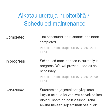
Aikataulutettuja huoltotöitä / 
Scheduled maintenance
Completed
The scheduled maintenance has been 
completed.
Posted
10
months ago.
Oct
07
,
2025
-
23:17
EEST
In progress
Scheduled maintenance is currently in 
progress. We will provide updates as 
necessary.
Posted
10
months ago.
Oct
07
,
2025
-
22:00
EEST
Scheduled
Suoritamme järjestelmän ylläpitoon 
liittyviä töitä, jotka vaativat palvelukatkon. 
Arvioitu kesto on noin 2 tuntia. Tänä 
aikana mikään järjestelmän osa ei ole 